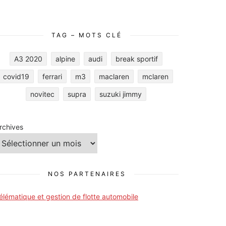
TAG – MOTS CLÉ
A3 2020
alpine
audi
break sportif
covid19
ferrari
m3
maclaren
mclaren
novitec
supra
suzuki jimmy
rchives
NOS PARTENAIRES
élématique et gestion de flotte automobile