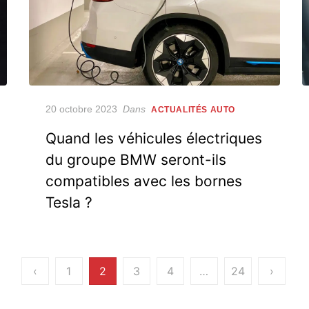
Posted
20 octobre 2023
Dans
ACTUALITÉS AUTO
on
Quand les véhicules électriques
du groupe BMW seront-ils
compatibles avec les bornes
Tesla ?
‹
1
2
3
4
…
24
›