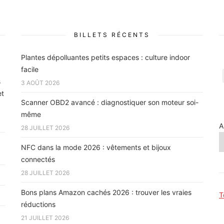
BILLETS RÉCENTS
Plantes dépolluantes petits espaces : culture indoor
facile
s
3 AOÛT 2026
et
Scanner OBD2 avancé : diagnostiquer son moteur soi-
même
A
28 JUILLET 2026
NFC dans la mode 2026 : vêtements et bijoux
connectés
28 JUILLET 2026
Bons plans Amazon cachés 2026 : trouver les vraies
T
réductions
21 JUILLET 2026