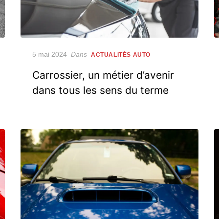
Posted
5 mai 2024
Dans
ACTUALITÉS AUTO
on
Carrossier, un métier d’avenir
dans tous les sens du terme