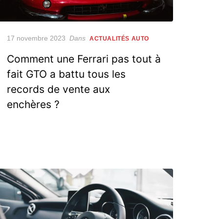
Posted
17 novembre 2023
Dans
ACTUALITÉS AUTO
on
Comment une Ferrari pas tout à
fait GTO a battu tous les
records de vente aux
enchères ?