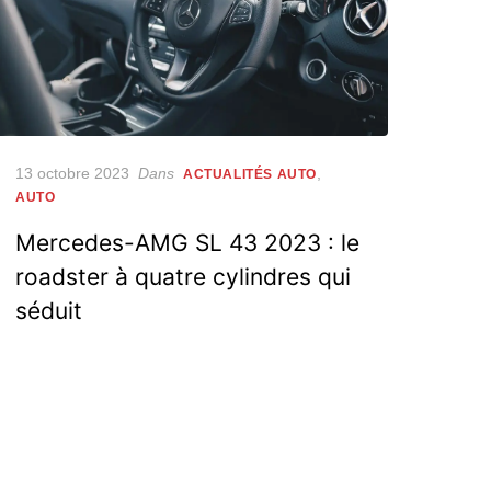
Posted
13 octobre 2023
Dans
,
ACTUALITÉS AUTO
on
AUTO
Mercedes-AMG SL 43 2023 : le
roadster à quatre cylindres qui
séduit