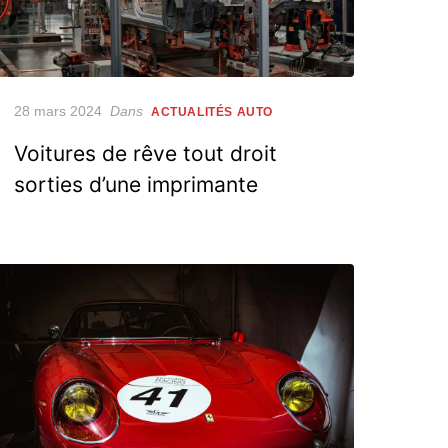
Posted
28 mars 2024
Dans
ACTUALITÉS AUTO
on
Voitures de rêve tout droit
sorties d’une imprimante