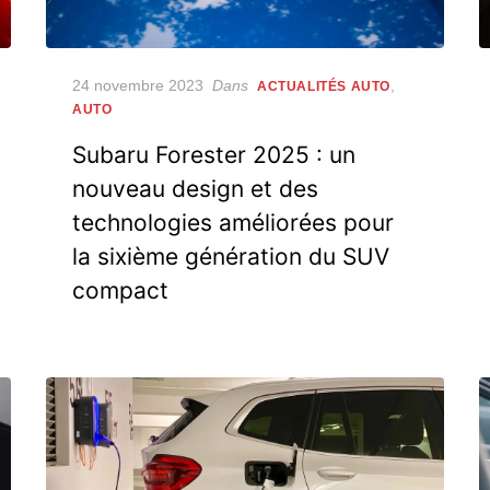
Posted
24 novembre 2023
Dans
,
ACTUALITÉS AUTO
on
AUTO
Subaru Forester 2025 : un
nouveau design et des
technologies améliorées pour
la sixième génération du SUV
compact