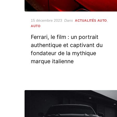
Posted
15 décembre 2023
Dans
,
ACTUALITÉS AUTO
on
AUTO
Ferrari, le film : un portrait
authentique et captivant du
fondateur de la mythique
marque italienne