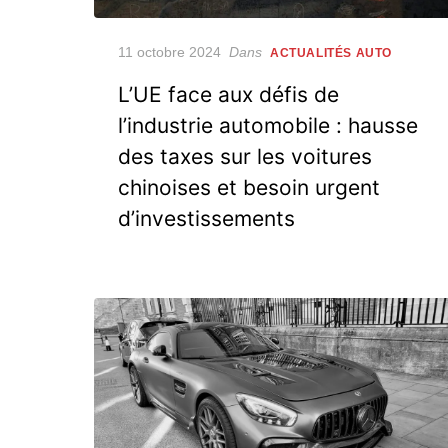
Posted
11 octobre 2024
Dans
ACTUALITÉS AUTO
on
L’UE face aux défis de
l’industrie automobile : hausse
des taxes sur les voitures
chinoises et besoin urgent
d’investissements