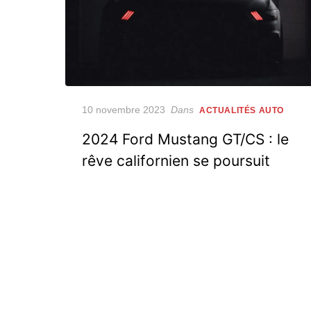
Posted
10 novembre 2023
Dans
ACTUALITÉS AUTO
on
2024 Ford Mustang GT/CS : le
rêve californien se poursuit
Pagination
des