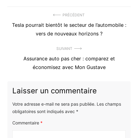
Navigation
PRÉCÉDENT
Précédent
Tesla pourrait bientôt le secteur de l’automobile :
de
article
vers de nouveaux horizons ?
l’article
:
SUIVANT
Article
Assurance auto pas cher : comparez et
suivant
économisez avec Mon Gustave
:
Laisser un commentaire
Votre adresse e-mail ne sera pas publiée.
Les champs
obligatoires sont indiqués avec
*
Commentaire
*