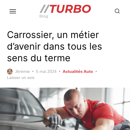
Skip
to
the
content
Carrossier, un métier
d’avenir dans tous les
sens du terme
Posted
Jérémie
5 mai 2024
Actualités Auto
on
Laisser un avis