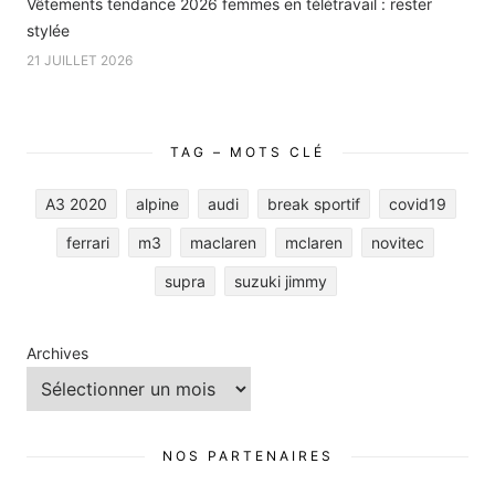
Vêtements tendance 2026 femmes en télétravail : rester
stylée
21 JUILLET 2026
TAG – MOTS CLÉ
A3 2020
alpine
audi
break sportif
covid19
ferrari
m3
maclaren
mclaren
novitec
supra
suzuki jimmy
Archives
NOS PARTENAIRES