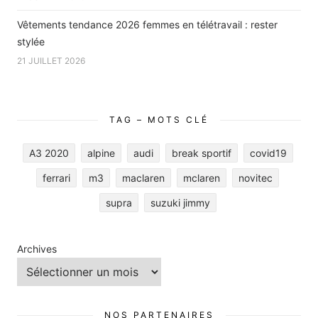
Vêtements tendance 2026 femmes en télétravail : rester
stylée
21 JUILLET 2026
TAG – MOTS CLÉ
A3 2020
alpine
audi
break sportif
covid19
ferrari
m3
maclaren
mclaren
novitec
supra
suzuki jimmy
Archives
NOS PARTENAIRES