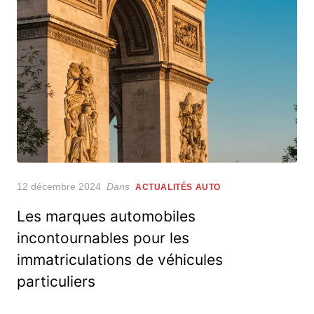
Posted
12 décembre 2024
Dans
ACTUALITÉS AUTO
on
Les marques automobiles
incontournables pour les
immatriculations de véhicules
particuliers