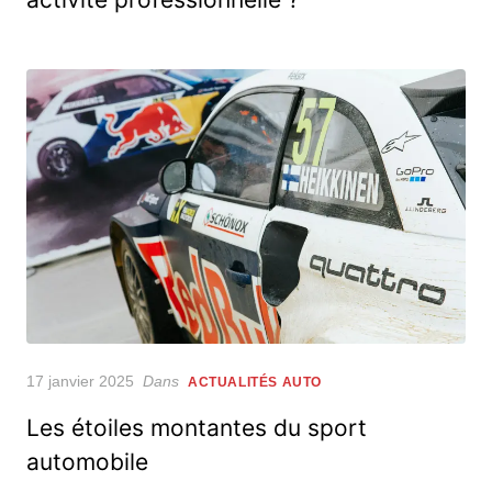
Posted
17 janvier 2025
Dans
ACTUALITÉS AUTO
on
Les étoiles montantes du sport
automobile