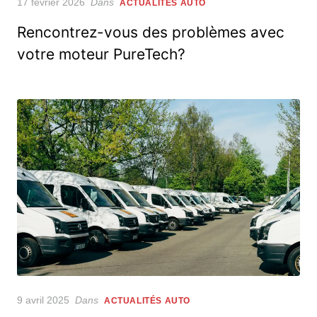
Posted
17 février 2026
Dans
ACTUALITÉS AUTO
on
Rencontrez-vous des problèmes avec
votre moteur PureTech?
Posted
9 avril 2025
Dans
ACTUALITÉS AUTO
on