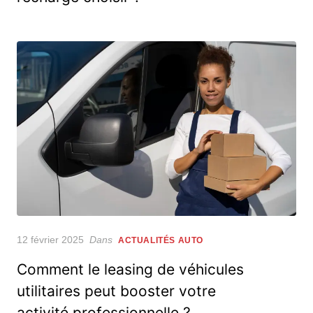
Posted
12 février 2025
Dans
ACTUALITÉS AUTO
on
Comment le leasing de véhicules
utilitaires peut booster votre
activité professionnelle ?