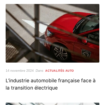
Posted
14 novembre 2024
Dans
ACTUALITÉS AUTO
on
L’industrie automobile française face à
la transition électrique