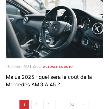
Posted
18 octobre 2024
Dans
ACTUALITÉS AUTO
on
Malus 2025 : quel sera le coût de la
Mercedes AMG A 45 ?
Pagination
1
2
3
…
24
›