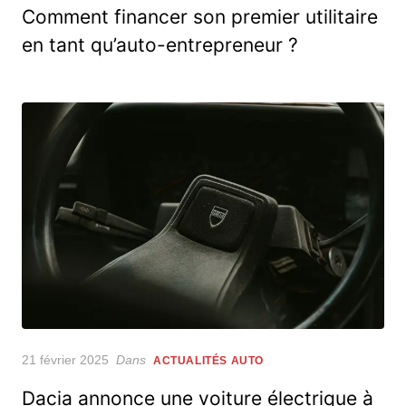
Comment financer son premier utilitaire
en tant qu’auto-entrepreneur ?
Posted
21 février 2025
Dans
ACTUALITÉS AUTO
on
Dacia annonce une voiture électrique à