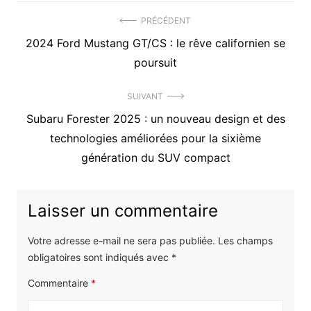
Navigation
PRÉCÉDENT
Précédent
2024 Ford Mustang GT/CS : le rêve californien se
de
article
poursuit
l’article
:
SUIVANT
Article
Subaru Forester 2025 : un nouveau design et des
suivant
technologies améliorées pour la sixième
:
génération du SUV compact
Laisser un commentaire
Votre adresse e-mail ne sera pas publiée.
Les champs
obligatoires sont indiqués avec
*
Commentaire
*