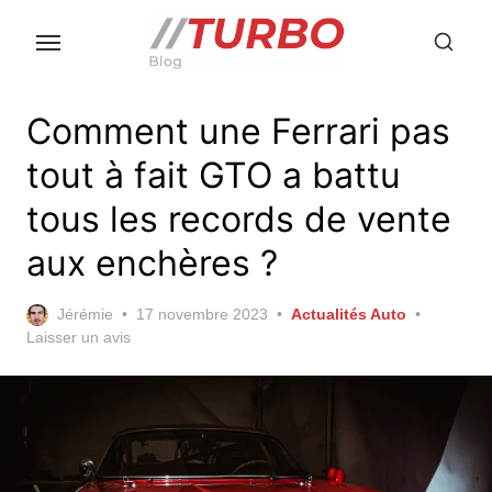
Skip
to
the
content
Comment une Ferrari pas
tout à fait GTO a battu
tous les records de vente
aux enchères ?
Posted
Jérémie
17 novembre 2023
Actualités Auto
on
Laisser un avis