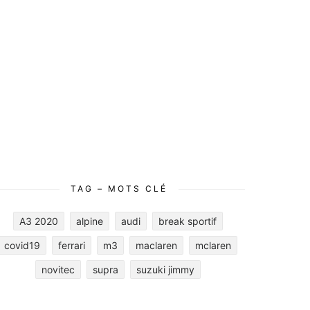
TAG – MOTS CLÉ
A3 2020
alpine
audi
break sportif
covid19
ferrari
m3
maclaren
mclaren
novitec
supra
suzuki jimmy