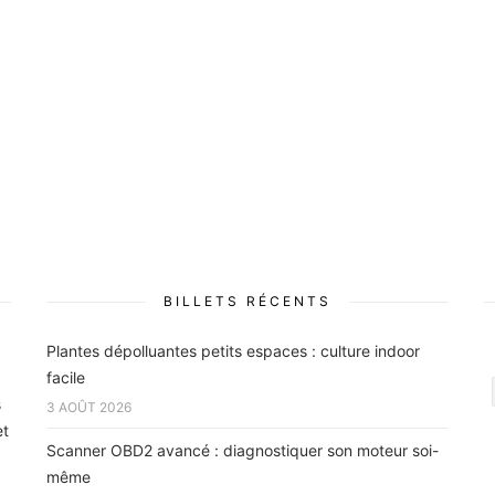
BILLETS RÉCENTS
Plantes dépolluantes petits espaces : culture indoor
facile
s
3 AOÛT 2026
et
Scanner OBD2 avancé : diagnostiquer son moteur soi-
même