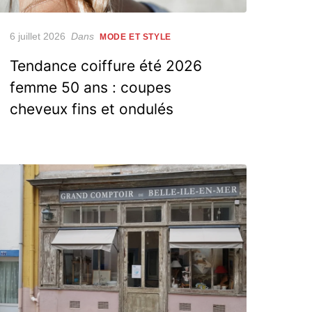
Posted
6 juillet 2026
Dans
MODE ET STYLE
on
Tendance coiffure été 2026
femme 50 ans : coupes
cheveux fins et ondulés