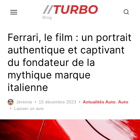
Skip
to
the
content
Ferrari, le film : un portrait
authentique et captivant
du fondateur de la
mythique marque
italienne
Posted
Jérémie
15 décembre 2023
Actualités Auto
,
Auto
on
Laisser un avis