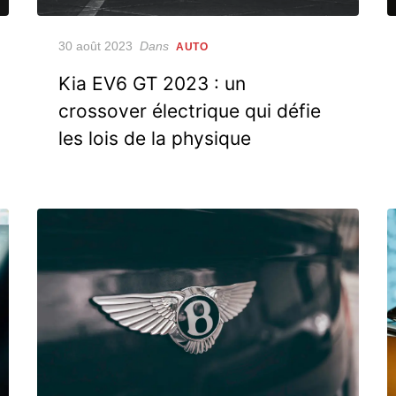
Posted
30 août 2023
Dans
AUTO
on
Kia EV6 GT 2023 : un
crossover électrique qui défie
les lois de la physique