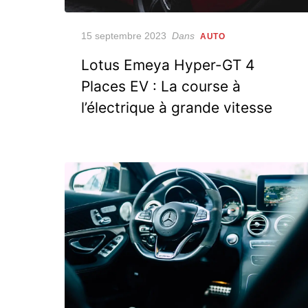
Posted
15 septembre 2023
Dans
AUTO
on
Lotus Emeya Hyper-GT 4
Places EV : La course à
l’électrique à grande vitesse