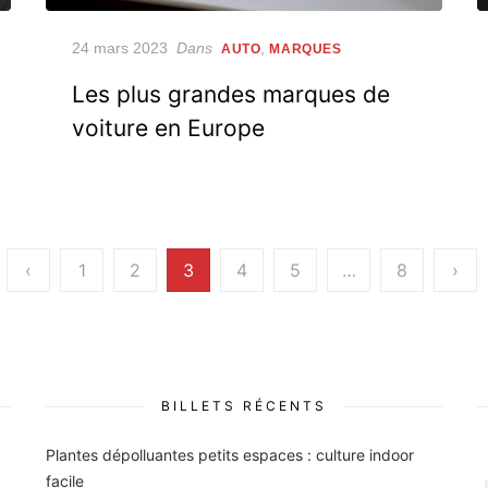
Posted
24 mars 2023
Dans
,
AUTO
MARQUES
on
Les plus grandes marques de
voiture en Europe
‹
1
2
3
4
5
…
8
›
BILLETS RÉCENTS
Plantes dépolluantes petits espaces : culture indoor
facile