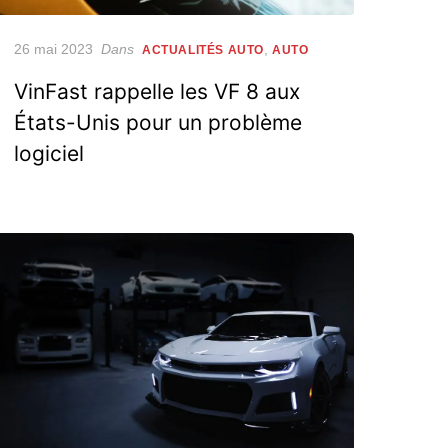
Posted
26 mai 2023
Dans
,
ACTUALITÉS AUTO
AUTO
on
VinFast rappelle les VF 8 aux
États-Unis pour un problème
logiciel