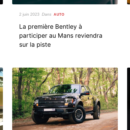
Posted
2 juin 2023
Dans
AUTO
on
La première Bentley à
participer au Mans reviendra
sur la piste