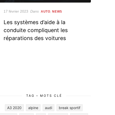
Posted
17 février 2023
Dans
,
AUTO
NEWS
on
Les systèmes d’aide à la
conduite compliquent les
réparations des voitures
TAG – MOTS CLÉ
A3 2020
alpine
audi
break sportif