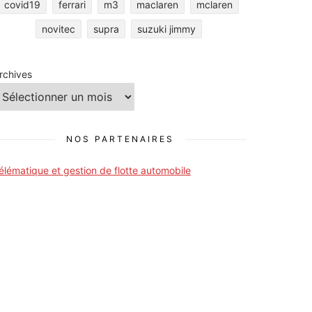
covid19
ferrari
m3
maclaren
mclaren
novitec
supra
suzuki jimmy
rchives
NOS PARTENAIRES
élématique et gestion de flotte automobile