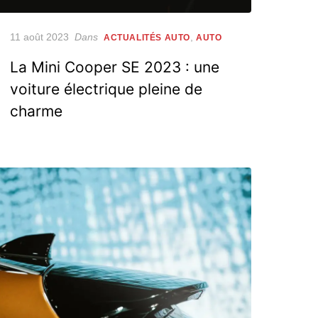
Posted
11 août 2023
Dans
,
ACTUALITÉS AUTO
AUTO
on
La Mini Cooper SE 2023 : une
voiture électrique pleine de
charme