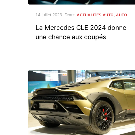
Posted
14 juillet 2023
Dans
,
ACTUALITÉS AUTO
AUTO
on
La Mercedes CLE 2024 donne
une chance aux coupés