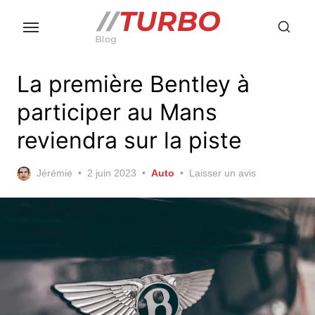
Skip
to
the
content
La première Bentley à
participer au Mans
reviendra sur la piste
Posted
Jérémie
2 juin 2023
Auto
Laisser un avis
on