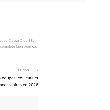
cedes Classe C de 88.
e complète bien pour ça,
SUIVANT
: coupes, couleurs et
accessoires en 2026