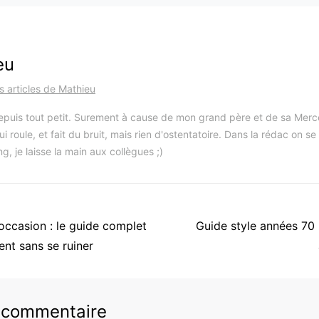
eu
es articles de Mathieu
depuis tout petit. Surement à cause de mon grand père et de sa Mer
ui roule, et fait du bruit, mais rien d'ostentatoire. Dans la rédac on s
g, je laisse la main aux collègues ;)
Article
ccasion : le guide complet
Guide style années 70 
suivant
nt sans se ruiner
:
n commentaire