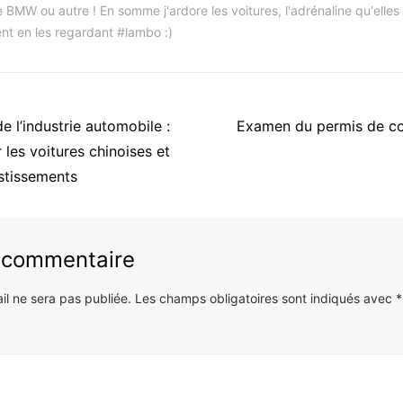
 BMW ou autre ! En somme j'ardore les voitures, l'adrénaline qu'elles
nt en les regardant #lambo :)
Article
e l’industrie automobile :
Examen du permis de con
suivant
 les voitures chinoises et
:
estissements
n commentaire
il ne sera pas publiée.
Les champs obligatoires sont indiqués avec
*