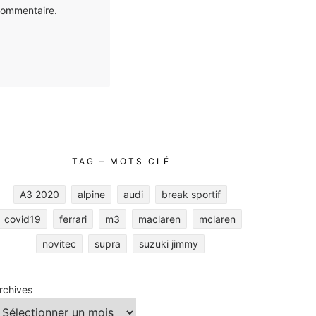
commentaire.
TAG – MOTS CLÉ
A3 2020
alpine
audi
break sportif
covid19
ferrari
m3
maclaren
mclaren
novitec
supra
suzuki jimmy
rchives