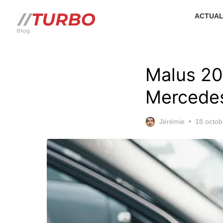
Skip
ACTUAL
to
the
content
Malus 202
Mercede
Posted
Jérémie
18 octob
on