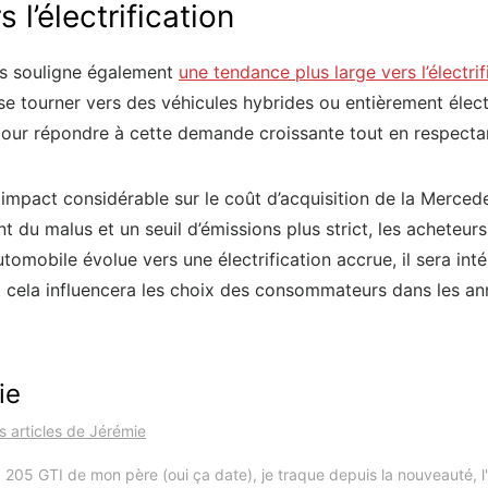
l’électrification
s souligne également
une tendance plus large vers l’électr
e tourner vers des véhicules hybrides ou entièrement électr
our répondre à cette demande croissante tout en respectan
mpact considérable sur le coût d’acquisition de la Mercede
 du malus et un seuil d’émissions plus strict, les acheteu
utomobile évolue vers une électrification accrue, il sera in
t cela influencera les choix des consommateurs dans les ann
ie
es articles de Jérémie
 205 GTI de mon père (oui ça date), je traque depuis la nouveauté, l'i