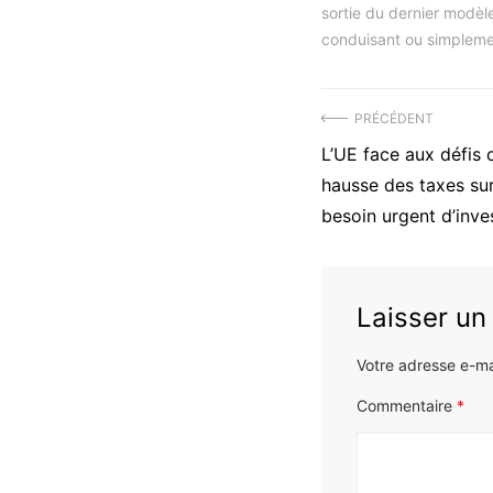
sortie du dernier modèle
conduisant ou simpleme
Navigation
PRÉCÉDENT
Précédent
L’UE face aux défis d
de
article
hausse des taxes sur
l’article
:
besoin urgent d’inv
Laisser u
Votre adresse e-ma
Commentaire
*