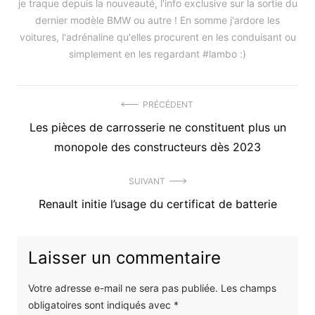
je traque depuis la nouveauté, l'info exclusive sur la sortie du
dernier modèle BMW ou autre ! En somme j'ardore les
voitures, l'adrénaline qu'elles procurent en les conduisant ou
simplement en les regardant #lambo :)
Navigation
PRÉCÉDENT
Précédent
Les pièces de carrosserie ne constituent plus un
de
article
monopole des constructeurs dès 2023
l’article
:
SUIVANT
Article
Renault initie l’usage du certificat de batterie
suivant
:
Laisser un commentaire
Votre adresse e-mail ne sera pas publiée.
Les champs
obligatoires sont indiqués avec
*