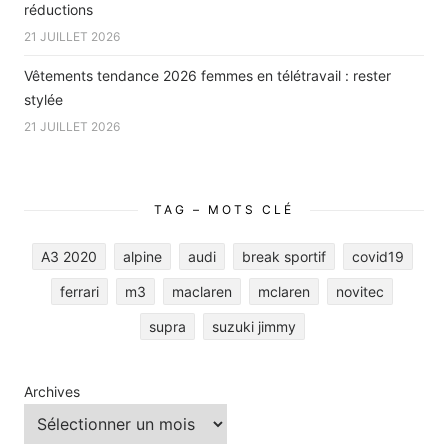
réductions
21 JUILLET 2026
Vêtements tendance 2026 femmes en télétravail : rester
stylée
21 JUILLET 2026
TAG – MOTS CLÉ
A3 2020
alpine
audi
break sportif
covid19
ferrari
m3
maclaren
mclaren
novitec
supra
suzuki jimmy
Archives