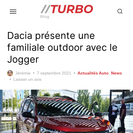
Skip
to
the
content
Dacia présente une
familiale outdoor avec le
Jogger
Posted
Jérémie
7 septembre 2021
Actualités Auto
,
News
on
Laisser un avis