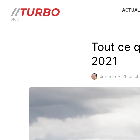
Skip
ACTUAL
to
the
content
Tout ce q
2021
Posted
Jérémie
25 octob
on