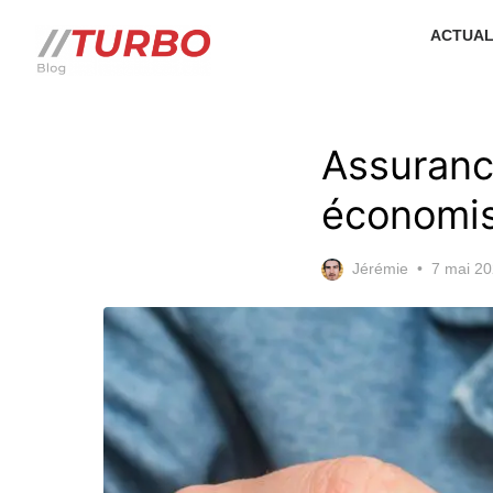
Skip
ACTUAL
to
the
content
Assuranc
économis
Posted
Jérémie
7 mai 2
on