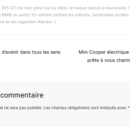
 205 GTI de mon père (oui ça date), je traque depuis la nouveauté, l'i
 BMW ou autre ! En somme j'ardore les voitures, l'adrénaline qu'elles
nt en les regardant #lambo :)
Article
 d’avenir dans tous les sens
Mini Cooper électrique 
suivant
prête à vous char
:
n commentaire
il ne sera pas publiée.
Les champs obligatoires sont indiqués avec
*