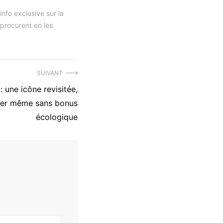
nfo exclusive sur la
 procurent en les
SUIVANT
: une icône revisitée,
mer même sans bonus
écologique