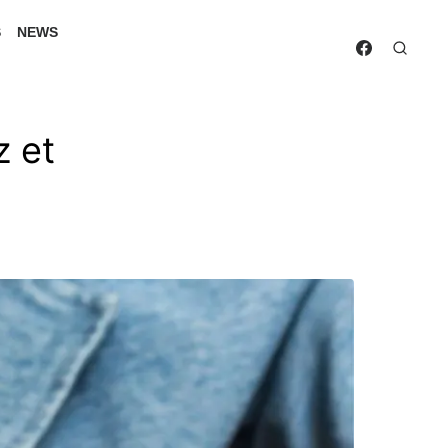
S
NEWS
z et