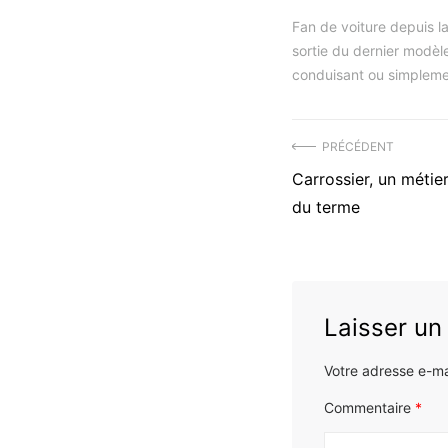
Fan de voiture depuis la
sortie du dernier modèle
conduisant ou simpleme
Navigation
PRÉCÉDENT
Précédent
Carrossier, un métier
de
article
du terme
l’article
:
Laisser u
Votre adresse e-ma
Commentaire
*