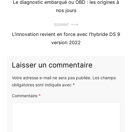
Précédent
Le diagnostic embarqué ou OBD : les origines à
de
article
nos jours
l’article
:
SUIVANT
Article
L’innovation revient en force avec l’hybride DS 9
suivant
version 2022
:
Laisser un commentaire
Votre adresse e-mail ne sera pas publiée.
Les champs
obligatoires sont indiqués avec
*
Commentaire
*