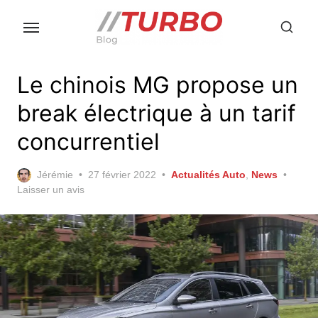
Skip
to
the
content
Le chinois MG propose un
break électrique à un tarif
concurrentiel
Posted
Jérémie
27 février 2022
Actualités Auto
,
News
on
Laisser un avis