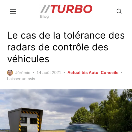
Skip
to
the
content
Le cas de la tolérance des
radars de contrôle des
véhicules
Posted
Jérémie
14 août 2021
Actualités Auto
,
Conseils
on
Laisser un avis