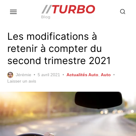
Skip
to
the
content
Les modifications à
retenir à compter du
second trimestre 2021
Posted
Jérémie
5 avril 2021
Actualités Auto
,
Auto
on
Laisser un avis