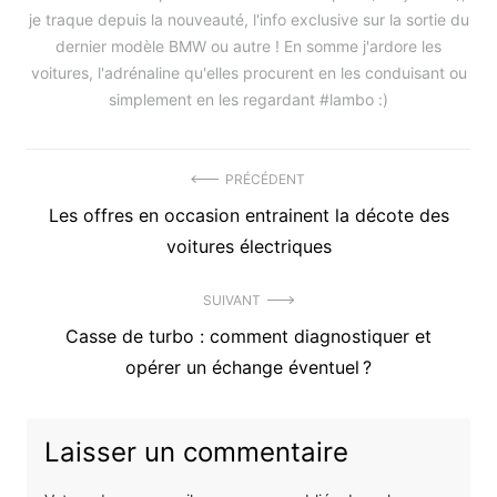
je traque depuis la nouveauté, l'info exclusive sur la sortie du
dernier modèle BMW ou autre ! En somme j'ardore les
voitures, l'adrénaline qu'elles procurent en les conduisant ou
simplement en les regardant #lambo :)
Navigation
PRÉCÉDENT
Précédent
Les offres en occasion entrainent la décote des
de
article
voitures électriques
l’article
:
SUIVANT
Article
Casse de turbo : comment diagnostiquer et
suivant
opérer un échange éventuel ?
:
Laisser un commentaire