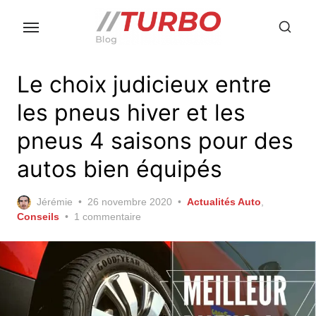
Skip
to
the
content
Le choix judicieux entre
les pneus hiver et les
pneus 4 saisons pour des
autos bien équipés
Posted
Jérémie
26 novembre 2020
Actualités Auto
,
on
Conseils
1 commentaire