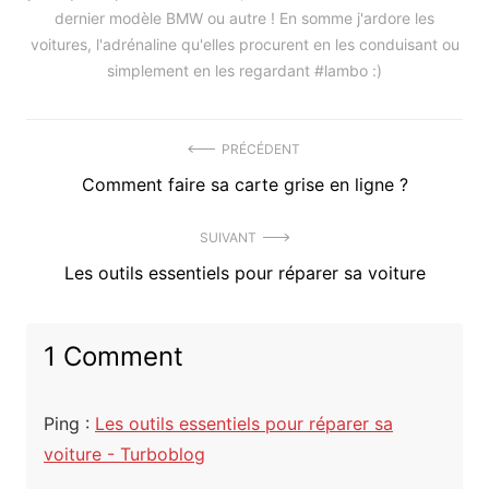
dernier modèle BMW ou autre ! En somme j'ardore les
voitures, l'adrénaline qu'elles procurent en les conduisant ou
simplement en les regardant #lambo :)
Navigation
PRÉCÉDENT
Précédent
Comment faire sa carte grise en ligne ?
de
article
l’article
SUIVANT
:
Article
Les outils essentiels pour réparer sa voiture
suivant
:
1 Comment
Ping :
Les outils essentiels pour réparer sa
voiture - Turboblog