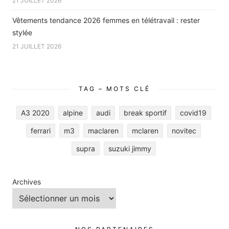
21 JUILLET 2026
Vêtements tendance 2026 femmes en télétravail : rester
stylée
21 JUILLET 2026
TAG – MOTS CLÉ
A3 2020
alpine
audi
break sportif
covid19
ferrari
m3
maclaren
mclaren
novitec
supra
suzuki jimmy
Archives