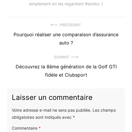
simplement en les regardant #lambo :)
Navigation
PRÉCÉDENT
Précédent
Pourquoi réaliser une comparaison d’assurance
de
article
auto ?
l’article
:
SUIVANT
Article
Découvrez la 8ème génération de la Golf GTI
suivant
fidèle et Clubsport
:
Laisser un commentaire
Votre adresse e-mail ne sera pas publiée.
Les champs
obligatoires sont indiqués avec
*
Commentaire
*