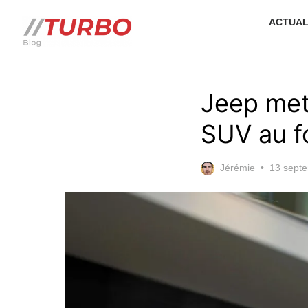
Skip
ACTUAL
to
the
content
Jeep met
SUV au f
Posted
Jérémie
13 sept
on