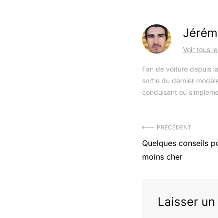
Jérém
Voir tous l
Fan de voiture depuis la
sortie du dernier modèle
conduisant ou simpleme
Navigation
PRÉCÉDENT
Précédent
Quelques conseils po
de
article
moins cher
l’article
:
Laisser u