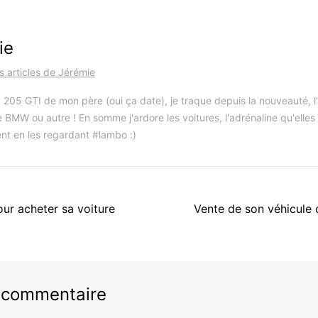
ie
es articles de Jérémie
 205 GTI de mon père (oui ça date), je traque depuis la nouveauté, l'i
 BMW ou autre ! En somme j'ardore les voitures, l'adrénaline qu'elles
nt en les regardant #lambo :)
Article
ur acheter sa voiture
Vente de son véhicule
suivant
:
n commentaire