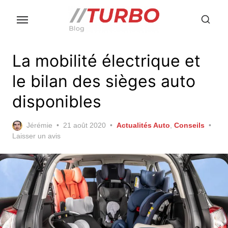
Skip
to
the
content
La mobilité électrique et
le bilan des sièges auto
disponibles
Posted
Jérémie
21 août 2020
Actualités Auto
,
Conseils
on
Laisser un avis