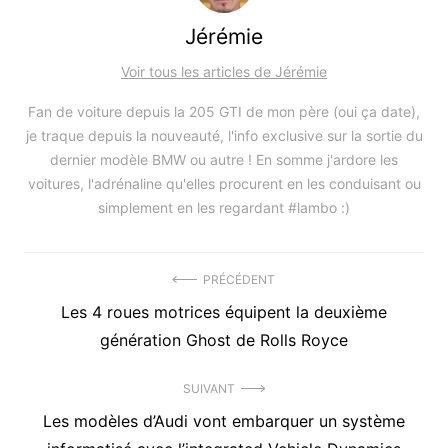
Jérémie
Voir tous les articles de Jérémie
Fan de voiture depuis la 205 GTI de mon père (oui ça date),
je traque depuis la nouveauté, l'info exclusive sur la sortie du
dernier modèle BMW ou autre ! En somme j'ardore les
voitures, l'adrénaline qu'elles procurent en les conduisant ou
simplement en les regardant #lambo :)
Navigation
PRÉCÉDENT
Précédent
Les 4 roues motrices équipent la deuxième
de
article
génération Ghost de Rolls Royce
l’article
:
SUIVANT
Article
Les modèles d’Audi vont embarquer un système