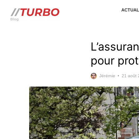
Skip
ACTUAL
to
the
content
L’assuran
pour prot
Posted
Jérémie
21 août 
on