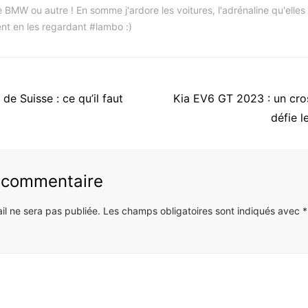
 BMW ou autre ! En somme j'ardore les voitures, l'adrénaline qu'elles
nt en les regardant #lambo :)
Article
de Suisse : ce qu’il faut
Kia EV6 GT 2023 : un cros
suivant
défie l
:
n commentaire
il ne sera pas publiée.
Les champs obligatoires sont indiqués avec
*