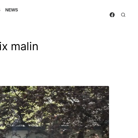
S
NEWS
ix malin