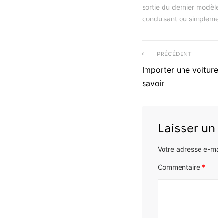
sortie du dernier modèle
conduisant ou simpleme
Navigation
PRÉCÉDENT
Précédent
Importer une voiture 
de
article
savoir
l’article
:
Laisser u
Votre adresse e-ma
Commentaire
*