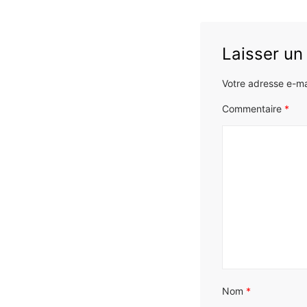
l’article
:
Laisser u
Votre adresse e-ma
Commentaire
*
Nom
*