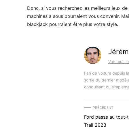
Donc, si vous recherchez les meilleurs jeux de
machines à sous pourraient vous convenir. Mais 
blackjack pourraient être plus votre style.
Jérém
Voir tous l
Fan de voiture depuis la
sortie du dernier modèle
conduisant ou simpleme
Navigation
PRÉCÉDENT
Précédent
Ford passe au tout-t
de
article
Trail 2023