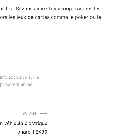
haitez. Si vous aimez beaucoup d’action, les
alors les jeux de cartes comme le poker ou le
nfo exclusive sur la
 procurent en les
SUIVANT
n véhicule électrique
phare, l’EX90