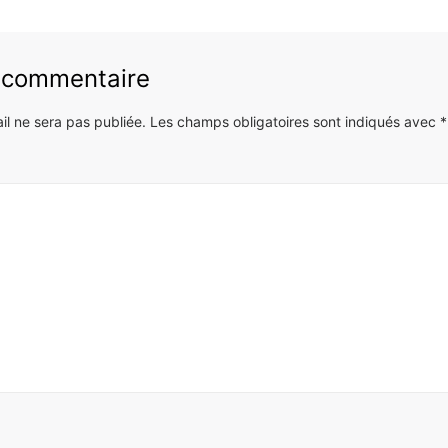
:
n commentaire
il ne sera pas publiée.
Les champs obligatoires sont indiqués avec
*