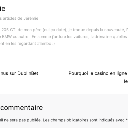
ie
es articles de Jérémie
 205 GTI de mon père (oui ça date), je traque depuis la nouveauté, l'i
 BMW ou autre ! En somme j'ardore les voitures, l'adrénaline qu'elles
nt en les regardant #lambo :)
Article
onus sur DublinBet
Pourquoi le casino en ligne 
suivant
l
:
n commentaire
il ne sera pas publiée.
Les champs obligatoires sont indiqués avec
*