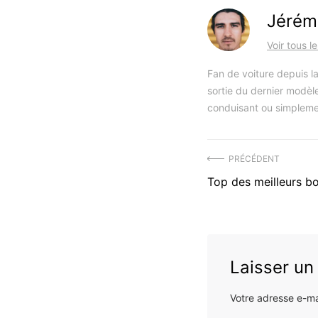
Jérém
Voir tous l
Fan de voiture depuis la
sortie du dernier modèle
conduisant ou simpleme
Navigation
PRÉCÉDENT
Précédent
Top des meilleurs b
de
article
l’article
:
Laisser u
Votre adresse e-ma