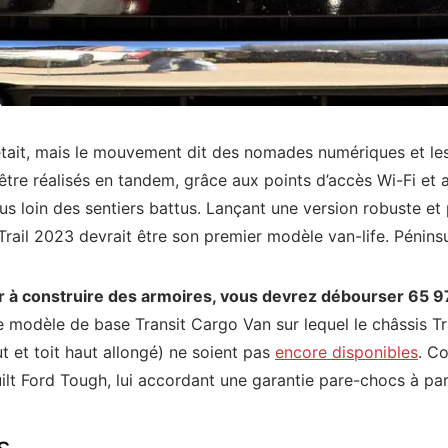
e était, mais le mouvement dit des nomades numériques et l
 être réalisés en tandem, grâce aux points d’accès Wi-Fi et a
loin des sentiers battus. Lançant une version robuste et p
 Trail 2023 devrait être son premier modèle van-life. Pénins
r à construire des armoires, vous devrez débourser 65 9
e modèle de base Transit Cargo Van sur lequel le châssis Trai
ut et toit haut allongé) ne soient pas
encore disponibles
. Co
uilt Ford Tough, lui accordant une garantie pare-chocs à p
s