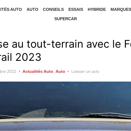
ITÉS AUTO
AUTO
CONSEILS
ESSAIS
HYBRIDE
MARQUE
SUPERCAR
e au tout-terrain avec le 
rail 2023
bre 2022
Actualités Auto
,
Auto
Laisser un avis