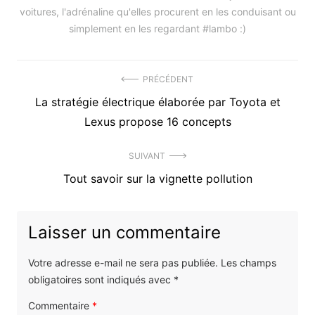
voitures, l'adrénaline qu'elles procurent en les conduisant ou
simplement en les regardant #lambo :)
Navigation
PRÉCÉDENT
Précédent
La stratégie électrique élaborée par Toyota et
de
article
Lexus propose 16 concepts
l’article
:
SUIVANT
Article
Tout savoir sur la vignette pollution
suivant
:
Laisser un commentaire
Votre adresse e-mail ne sera pas publiée.
Les champs
obligatoires sont indiqués avec
*
Commentaire
*