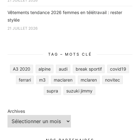
21 JUILLET 2026
Vêtements tendance 2026 femmes en télétravail : rester
stylée
21 JUILLET 2026
TAG – MOTS CLÉ
A3 2020
alpine
audi
break sportif
covid19
ferrari
m3
maclaren
mclaren
novitec
supra
suzuki jimmy
Archives