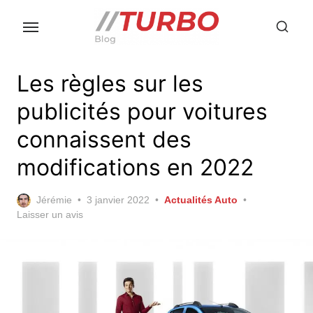
Skip
to
the
content
Les règles sur les
publicités pour voitures
connaissent des
modifications en 2022
Posted
Jérémie
3 janvier 2022
Actualités Auto
on
Laisser un avis