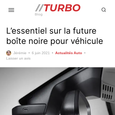
Skip
to
the
content
L’essentiel sur la future
boîte noire pour véhicule
Posted
Jérémie
6 juin 2021
Actualités Auto
on
Laisser un avis