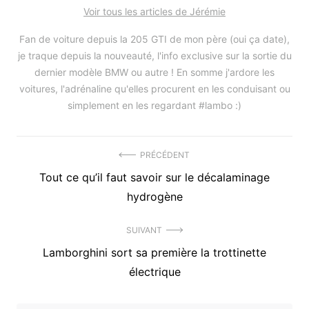
Voir tous les articles de Jérémie
Fan de voiture depuis la 205 GTI de mon père (oui ça date),
je traque depuis la nouveauté, l'info exclusive sur la sortie du
dernier modèle BMW ou autre ! En somme j'ardore les
voitures, l'adrénaline qu'elles procurent en les conduisant ou
simplement en les regardant #lambo :)
Navigation
PRÉCÉDENT
Précédent
Tout ce qu’il faut savoir sur le décalaminage
de
article
hydrogène
l’article
:
SUIVANT
Article
Lamborghini sort sa première la trottinette
suivant
électrique
: