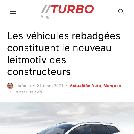
Skip
to
the
content
Les véhicules rebadgées
constituent le nouveau
leitmotiv des
constructeurs
Posted
Jérémie
31 mars 2021
Actualités Auto
,
Marques
on
Laisser un avis