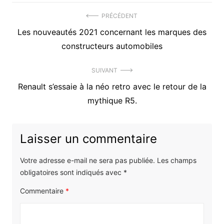
Navigation
PRÉCÉDENT
Précédent
Les nouveautés 2021 concernant les marques des
de
article
constructeurs automobiles
l’article
:
SUIVANT
Article
Renault s’essaie à la néo retro avec le retour de la
suivant
mythique R5.
:
Laisser un commentaire
Votre adresse e-mail ne sera pas publiée.
Les champs
obligatoires sont indiqués avec
*
Commentaire
*