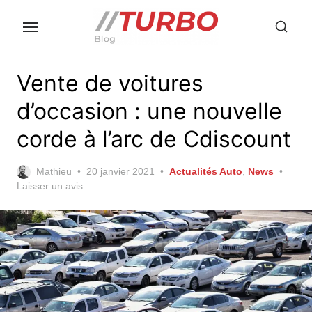
Skip
to
the
content
Vente de voitures
d’occasion : une nouvelle
corde à l’arc de Cdiscount
Posted
Mathieu
20 janvier 2021
Actualités Auto
,
News
on
Laisser un avis