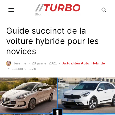
Skip
to
the
content
Guide succinct de la
voiture hybride pour les
novices
Posted
Jérémie
28 janvier 2021
Actualités Auto
,
Hybride
on
Laisser un avis