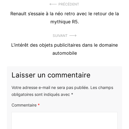
Navigation
PRÉCÉDENT
Précédent
Renault s’essaie à la néo retro avec le retour de la
de
article
mythique R5.
l’article
:
SUIVANT
Article
L’intérêt des objets publicitaires dans le domaine
suivant
automobile
:
Laisser un commentaire
Votre adresse e-mail ne sera pas publiée.
Les champs
obligatoires sont indiqués avec
*
Commentaire
*