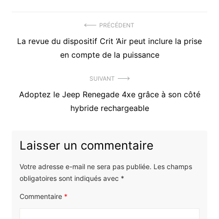
Navigation
PRÉCÉDENT
Précédent
La revue du dispositif Crit ‘Air peut inclure la prise
de
article
en compte de la puissance
l’article
:
SUIVANT
Article
Adoptez le Jeep Renegade 4xe grâce à son côté
suivant
hybride rechargeable
:
Laisser un commentaire
Votre adresse e-mail ne sera pas publiée.
Les champs
obligatoires sont indiqués avec
*
Commentaire
*