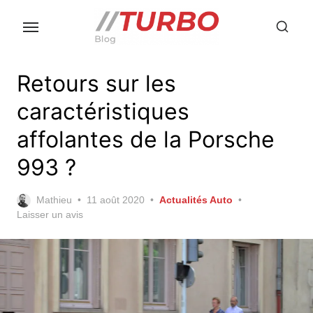
Skip
to
the
content
Retours sur les
caractéristiques
affolantes de la Porsche
993 ?
Posted
Mathieu
11 août 2020
Actualités Auto
on
Laisser un avis