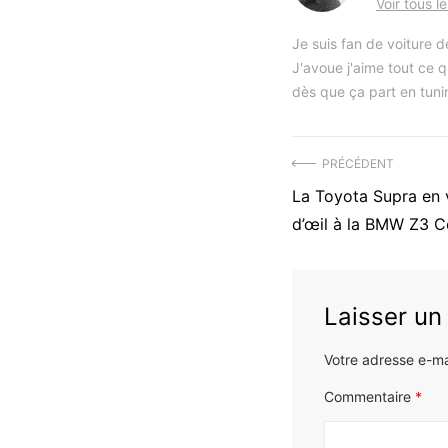
Voir tous l
Je suis fan de voiture 
J'avoue j'aime tout ce q
dès que ça part en tunin
Navigation
PRÉCÉDENT
Précédent
La Toyota Supra en v
de
article
d’œil à la BMW Z3 
l’article
:
Laisser u
Votre adresse e-ma
Commentaire
*