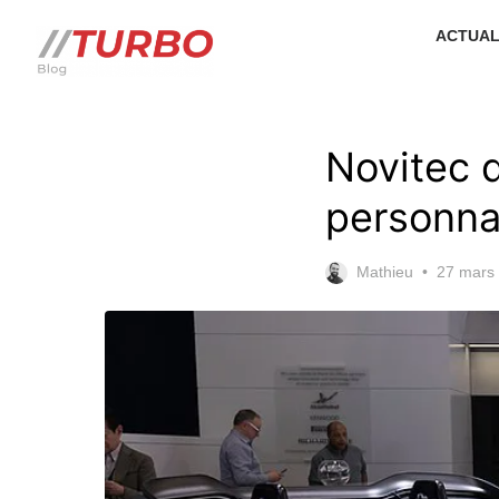
Skip
ACTUAL
to
the
content
Novitec 
personna
Posted
Mathieu
27 mars
on