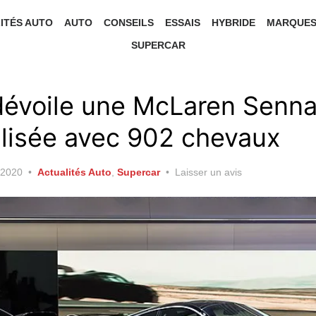
ITÉS AUTO
AUTO
CONSEILS
ESSAIS
HYBRIDE
MARQUE
SUPERCAR
dévoile une McLaren Senn
lisée avec 902 chevaux
 2020
Actualités Auto
,
Supercar
Laisser un avis