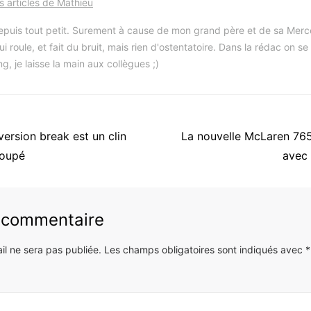
es articles de Mathieu
depuis tout petit. Surement à cause de mon grand père et de sa Mer
ui roule, et fait du bruit, mais rien d'ostentatoire. Dans la rédac on s
g, je laisse la main aux collègues ;)
Article
ersion break est un clin
La nouvelle McLaren 765L
suivant
Coupé
avec 
:
n commentaire
il ne sera pas publiée.
Les champs obligatoires sont indiqués avec
*