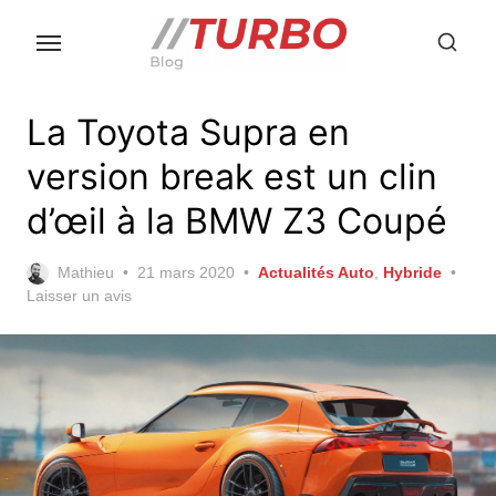
Skip
to
the
content
La Toyota Supra en
version break est un clin
d’œil à la BMW Z3 Coupé
Posted
Mathieu
21 mars 2020
Actualités Auto
,
Hybride
on
Laisser un avis