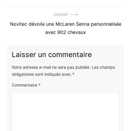
Navigation
SUIVANT
Article
Novitec dévoile une McLaren Senna personnalisée
de
suivant
avec 902 chevaux
l’article
:
Laisser un commentaire
Votre adresse e-mail ne sera pas publiée.
Les champs
obligatoires sont indiqués avec
*
Commentaire
*