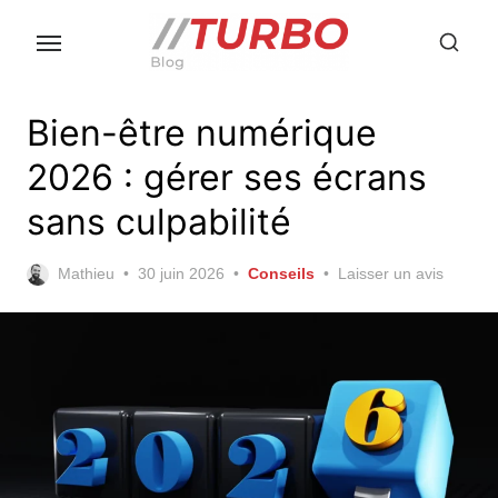
Skip
to
the
content
Bien-être numérique
2026 : gérer ses écrans
sans culpabilité
Posted
Mathieu
30 juin 2026
Conseils
Laisser un avis
on