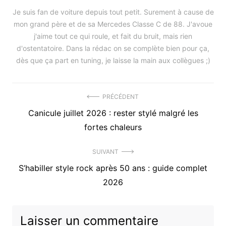
Je suis fan de voiture depuis tout petit. Surement à cause de
mon grand père et de sa Mercedes Classe C de 88. J'avoue
j'aime tout ce qui roule, et fait du bruit, mais rien
d'ostentatoire. Dans la rédac on se complète bien pour ça,
dès que ça part en tuning, je laisse la main aux collègues ;)
Navigation
PRÉCÉDENT
Précédent
Canicule juillet 2026 : rester stylé malgré les
de
article
fortes chaleurs
l’article
:
SUIVANT
Article
S’habiller style rock après 50 ans : guide complet
suivant
2026
:
Laisser un commentaire