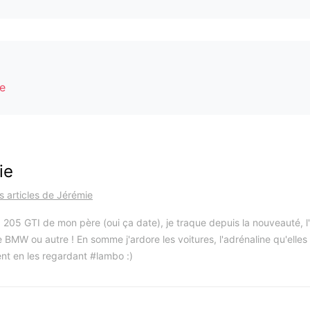
ce
ie
es articles de Jérémie
 205 GTI de mon père (oui ça date), je traque depuis la nouveauté, l'i
 BMW ou autre ! En somme j'ardore les voitures, l'adrénaline qu'elles
nt en les regardant #lambo :)