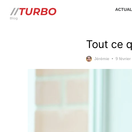
Skip
ACTUAL
to
the
content
Tout ce q
Posted
Jérémie
9 févrie
on