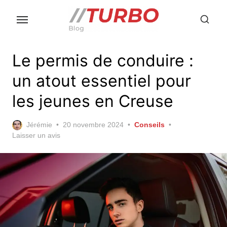
Skip
to
the
content
Le permis de conduire :
un atout essentiel pour
les jeunes en Creuse
Posted
Jérémie
20 novembre 2024
Conseils
on
Laisser un avis