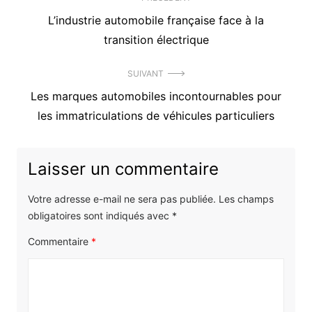
Navigation
Précédent
L’industrie automobile française face à la
de
article
transition électrique
l’article
:
SUIVANT
Article
Les marques automobiles incontournables pour
suivant
les immatriculations de véhicules particuliers
:
Laisser un commentaire
Votre adresse e-mail ne sera pas publiée.
Les champs
obligatoires sont indiqués avec
*
Commentaire
*