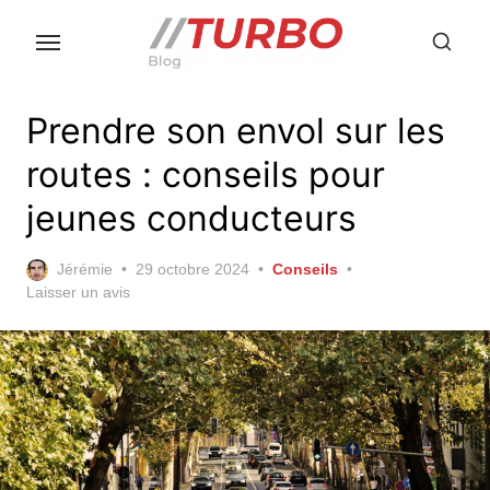
Skip
to
the
content
Prendre son envol sur les
routes : conseils pour
jeunes conducteurs
Posted
Jérémie
29 octobre 2024
Conseils
on
Laisser un avis