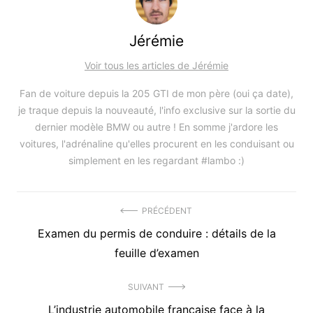
Jérémie
Voir tous les articles de Jérémie
Fan de voiture depuis la 205 GTI de mon père (oui ça date),
je traque depuis la nouveauté, l'info exclusive sur la sortie du
dernier modèle BMW ou autre ! En somme j'ardore les
voitures, l'adrénaline qu'elles procurent en les conduisant ou
simplement en les regardant #lambo :)
Navigation
PRÉCÉDENT
Précédent
Examen du permis de conduire : détails de la
de
article
feuille d’examen
l’article
:
SUIVANT
Article
L’industrie automobile française face à la