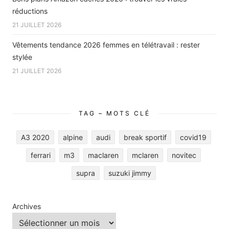
réductions
21 JUILLET 2026
Vêtements tendance 2026 femmes en télétravail : rester
stylée
21 JUILLET 2026
TAG – MOTS CLÉ
A3 2020
alpine
audi
break sportif
covid19
ferrari
m3
maclaren
mclaren
novitec
supra
suzuki jimmy
Archives