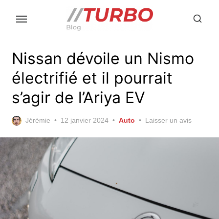
Skip
to
the
content
Nissan dévoile un Nismo
électrifié et il pourrait
s’agir de l’Ariya EV
Posted
Jérémie
12 janvier 2024
Auto
Laisser un avis
on