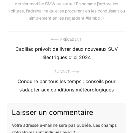
dernier modèle BMW ou autre ! En somme j'ardore les
voitures, l'adrénaline qu'elles procurent en les conduisant ou
simplement en les regardant #lambo :)
Navigation
PRÉCÉDENT
Précédent
Cadillac prévoit de livrer deux nouveaux SUV
de
article
électriques d’ici 2024
l’article
:
SUIVANT
Article
Conduire par tous les temps : conseils pour
suivant
s’adapter aux conditions météorologiques
:
Laisser un commentaire
Votre adresse e-mail ne sera pas publiée.
Les champs
obligatoires sont indiqués avec
*