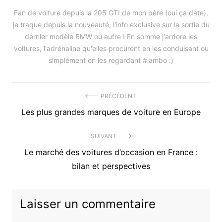
Fan de voiture depuis la 205 GTI de mon père (oui ça date),
je traque depuis la nouveauté, l'info exclusive sur la sortie du
dernier modèle BMW ou autre ! En somme j'ardore les
voitures, l'adrénaline qu'elles procurent en les conduisant ou
simplement en les regardant #lambo :)
Navigation
PRÉCÉDENT
Précédent
Les plus grandes marques de voiture en Europe
de
article
l’article
SUIVANT
:
Article
Le marché des voitures d’occasion en France :
suivant
bilan et perspectives
:
Laisser un commentaire