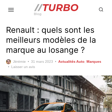
Skip
to
the
content
Renault : quels sont les
meilleurs modèles de la
marque au losange ?
Posted
Jérémie
31 mars 2023
Actualités Auto
,
Marques
on
Laisser un avis