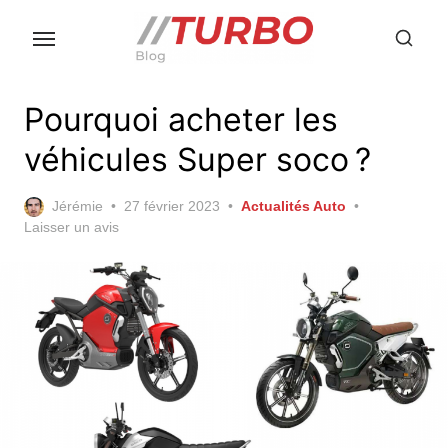
Skip
to
the
content
Pourquoi acheter les
véhicules Super soco ?
Posted
Jérémie
27 février 2023
Actualités Auto
on
Laisser un avis