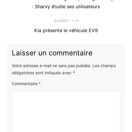
de
article
: Sharvy étudie ses utilisateurs
l’article
:
SUIVANT
Article
Kia présente le véhicule EV9
suivant
:
Laisser un commentaire
Votre adresse e-mail ne sera pas publiée.
Les champs
obligatoires sont indiqués avec
*
Commentaire
*