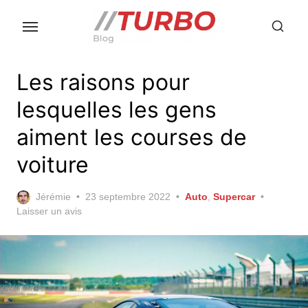
Skip
to
the
content
Les raisons pour
lesquelles les gens
aiment les courses de
voiture
Posted
Jérémie
23 septembre 2022
Auto
,
Supercar
on
Laisser un avis