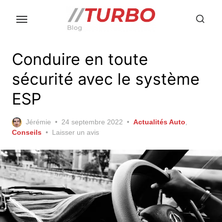
Skip
to
the
content
Conduire en toute
sécurité avec le système
ESP
Posted
Jérémie
24 septembre 2022
Actualités Auto
,
on
Conseils
Laisser un avis