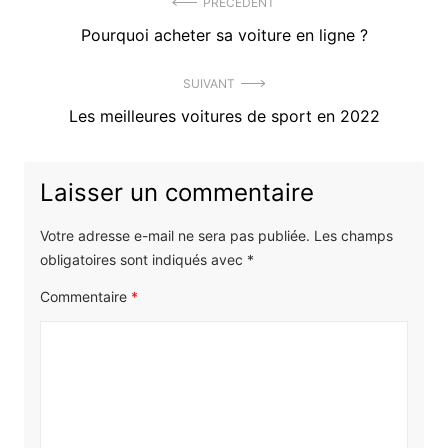
Navigation
PRÉCÉDENT
Précédent
Pourquoi acheter sa voiture en ligne ?
de
article
l’article
SUIVANT
:
Article
Les meilleures voitures de sport en 2022
suivant
:
Laisser un commentaire
Votre adresse e-mail ne sera pas publiée.
Les champs
obligatoires sont indiqués avec
*
Commentaire
*