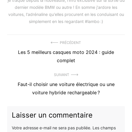
je traque depuis la nouveauté, l'info exclusive sur la sortie du
dernier modèle BMW ou autre ! En somme j'ardore les
voitures, l'adrénaline qu'elles procurent en les conduisant ou
simplement en les regardant #lambo :)
Navigation
PRÉCÉDENT
Précédent
Les 5 meilleurs casques moto 2024 : guide
de
article
complet
l’article
:
SUIVANT
Article
Faut-il choisir une voiture électrique ou une
suivant
voiture hybride rechargeable ?
:
Laisser un commentaire
Votre adresse e-mail ne sera pas publiée.
Les champs