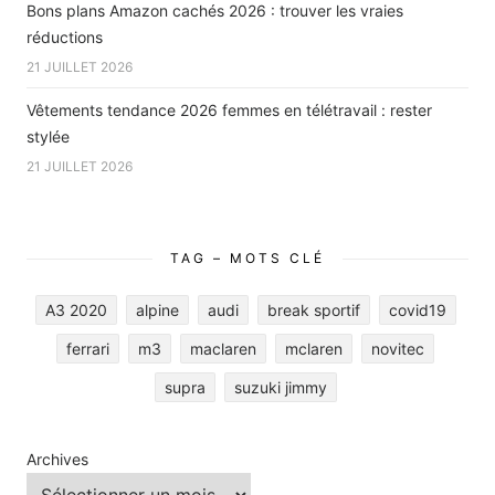
Bons plans Amazon cachés 2026 : trouver les vraies
réductions
21 JUILLET 2026
Vêtements tendance 2026 femmes en télétravail : rester
stylée
21 JUILLET 2026
TAG – MOTS CLÉ
A3 2020
alpine
audi
break sportif
covid19
ferrari
m3
maclaren
mclaren
novitec
supra
suzuki jimmy
Archives