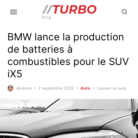
Skip
to
the
content
BMW lance la production
de batteries à
combustibles pour le SUV
iX5
Posted
Jérémie
2 septembre 2022
Auto
Laisser un avis
on