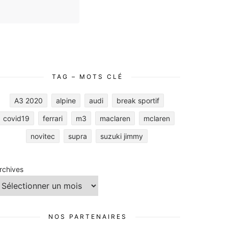
TAG – MOTS CLÉ
A3 2020
alpine
audi
break sportif
covid19
ferrari
m3
maclaren
mclaren
novitec
supra
suzuki jimmy
rchives
NOS PARTENAIRES