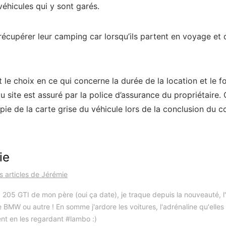
 véhicules qui y sont garés.
de récupérer leur camping car lorsqu’ils partent en voyage et 
nt le choix en ce qui concerne la durée de la location et le f
du site est assuré par la police d’assurance du propriétaire.
pie de la carte grise du véhicule lors de la conclusion du c
ie
es articles de Jérémie
 205 GTI de mon père (oui ça date), je traque depuis la nouveauté, l'i
 BMW ou autre ! En somme j'ardore les voitures, l'adrénaline qu'elles
nt en les regardant #lambo :)