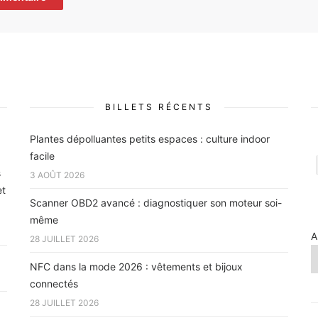
BILLETS RÉCENTS
Plantes dépolluantes petits espaces : culture indoor
facile
s
3 AOÛT 2026
et
Scanner OBD2 avancé : diagnostiquer son moteur soi-
même
A
28 JUILLET 2026
NFC dans la mode 2026 : vêtements et bijoux
connectés
28 JUILLET 2026