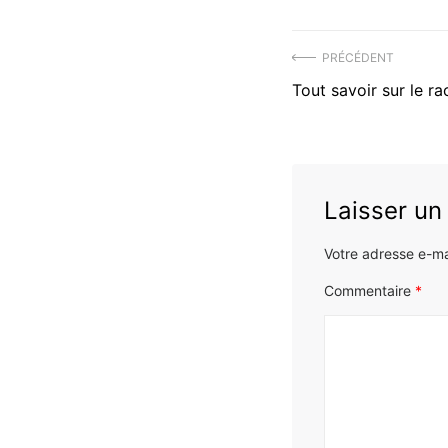
Navigation
PRÉCÉDENT
Précédent
Tout savoir sur le ra
de
article
l’article
:
Laisser u
Votre adresse e-ma
Commentaire
*