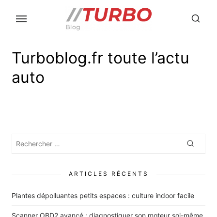
Skip
to
the
content
Turboblog.fr toute l’actu
auto
Rechercher
Recher
:
ARTICLES RÉCENTS
Plantes dépolluantes petits espaces : culture indoor facile
Scanner OBD2 avancé : diagnostiquer son moteur soi-même